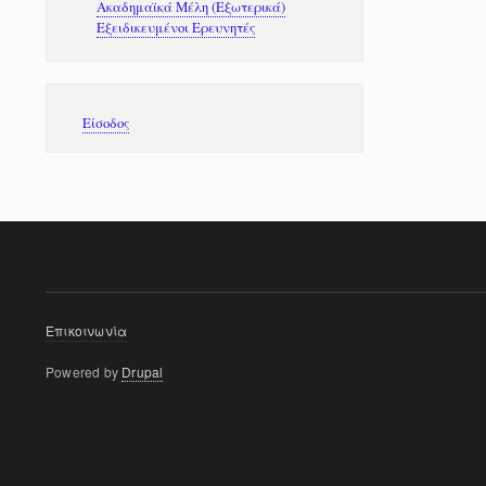
Ακαδημαϊκά Μέλη (Εξωτερικά)
Εξειδικευμένοι Ερευνητές
Μενού
Είσοδος
λογαριασμού
χρήστη
Μενού
Επικοινωνία
υποσέλιδου
Powered by
Drupal