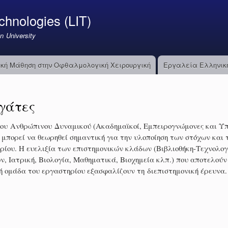
Παράκαμψη
chnologies (LIT)
προς
το
n University
κυρίως
περιεχόμενο
κή Μάθηση στην Οφθαλμολογική Χειρουργική
Εργαλεία Ελληνική
γάτες
ου Ανθρώπινου Δυναμικού (Ακαδημαϊκοί, Εμπειρογνώμονες και Υπ
 μπορεί να θεωρηθεί σημαντική για την υλοποίηση των στόχων και
ρίου. Η ευελιξία των επιστημονικών κλάδων (Βιβλιοθήκη-Τεχνολογ
, Ιατρική, Βιολογία, Μαθηματικά, Βιοχημεία κλπ.) που αποτελούν
ή ομάδα του εργαστηρίου εξασφαλίζουν τη διεπιστημονική έρευνα.