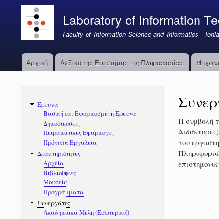
Laboratory of Information Te
Faculty of Information Science and Informatics - Ionia
Αρχική
Λεξικό της Επιστήμης της Πληροφορίας
Μηχανι
Κεντρική
πλοήγηση
Συνερ
Κύριοι
Έρευνα
Σύνδεσμοι
Βασική και Εφαρμοσμένη Έρευνα
Η συμβολή τ
Δημοσιεύσεις
Διδάκτορες)
Πειραματικές Εφαρμογές
του εργαστη
Πρότυπα Εργαλεία
Πληροφοριών
Δραστηριότητες
επιστημονικ
Αρχεία
Βιβλιοθήκες
Μουσεία
Προγράμματα
Συνεργάτες
Ακαδημαϊκά Μέλη (Εσωτερικά)