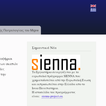
ς Πατρολογίας του Migne
Σημαντικά Νέα
οψήφιοι
 των σκοπών
ίες
Το Εργαστήριο συνεργάζεται με το
 την
ευρωπαϊκό πρόγραμμα SIENNA που
χρηματοδοτείται από την Ευρωπαϊκή Ένωση
και εκπροσωπείται στην Ελλάδα απο το
Ιονιο Πανεπιστημιο.
Η ιστοσελίδα του προγράμματος
είναι:
sienna-project.eu
.