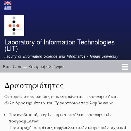
Παράκαμψη
προς
το
κυρίως
περιεχόμενο
Laboratory of Information Technologies
(LIT)
Faculty of Information Science and Informatics - Ionian University
Εμφάνιση — Κεντρική πλοήγηση
Κεντρική
πλοήγηση
Αρχική
Λεξικό της Επιστήμης της Πληροφορίας
Μηχανική Μάθηση στην Οφθαλμολογική Χειρουργική
Εργαλεία Ελληνικής Πατρολογίας του Migne
Δραστηριότητες
Οι τομείς στους οποίους επικεντρώνεται η ερευνητική και
άλλη δραστηριότητα του Εργαστηρίου περιλαμβάνουν:
Τον σχεδιασμό, οργάνωση και εκτέλεση ερευνητικών
προγραμμάτων
Την παροχή σε τρίτους συμβουλευτικών υπηρεσιών, σχετικά