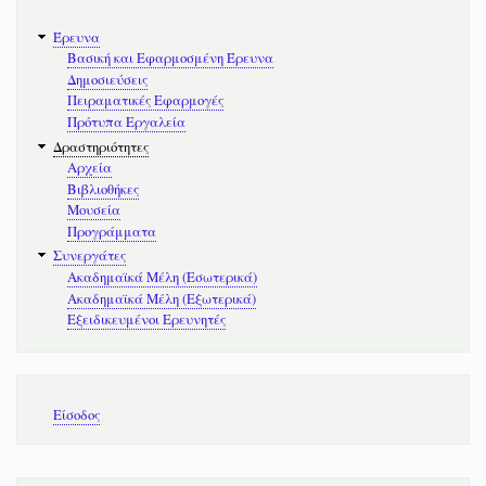
Κύριοι
Έρευνα
Σύνδεσμοι
Βασική και Εφαρμοσμένη Έρευνα
Δημοσιεύσεις
Πειραματικές Εφαρμογές
Πρότυπα Εργαλεία
Δραστηριότητες
Αρχεία
Βιβλιοθήκες
Μουσεία
Προγράμματα
Συνεργάτες
Ακαδημαϊκά Μέλη (Εσωτερικά)
Ακαδημαϊκά Μέλη (Εξωτερικά)
Εξειδικευμένοι Ερευνητές
Μενού
Είσοδος
λογαριασμού
χρήστη