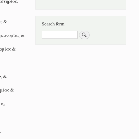
αστηρίου.
ας &
Search form
Αναζήτηση
ηκονομίας &
ομίας &
ς &
μίας &
ας,
,