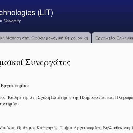
Παράκαμψη
chnologies (LIT)
προς
το
n University
κυρίως
περιεχόμενο
κή Μάθηση στην Οφθαλμολογική Χειρουργική
Εργαλεία Ελληνική
μαϊκοί Συνεργάτες
 Εργαστηρίου
ος, Καθηγητής στη Σχολή Επιστήμης της Πληροφορίας και Πληροφο
πιστημίου.
Μπώκος, Ομότιμος Καθηγητής, Τμήμα Αρχειονομίας, Βιβλιοθηκονομ