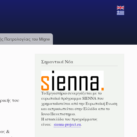
ς Πατρολογίας του Migne
Σημαντικά Νέα
Το Εργαστήριο συνεργάζεται με το
ευρωπαϊκό πρόγραμμα SIENNA που
ρικής του
χρηματοδοτείται από την Ευρωπαϊκή Ένωση
και εκπροσωπείται στην Ελλάδα απο το
Ιονιο Πανεπιστημιο.
Η ιστοσελίδα του προγράμματος
είναι:
sienna-project.eu
.
ίας &