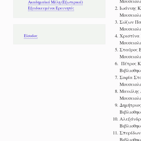
Μουσειολο
Ακαδημαϊκά Μέλη (Εξωτερικά)
Ιωάννης Κ
Εξειδικευμένοι Ερευνητές
Μουσειολο
Σώζων Παπ
Μουσειολο
Μενού
Χριστίνα
Είσοδος
λογαριασμού
Μουσειολο
χρήστη
Σταύρος Β
Μουσειολο
Πέτρος Κω
Βιβλιοθηκ
Σοφία Στά
Μουσειολο
Μανώλης Δ
Μουσειολο
Δημήτριος
Βιβλιοθηκ
Αλεξάνδρα
Βιβλιοθηκ
Σπυρίδων
Βιβλιοθηκ