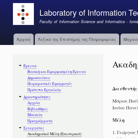
Laboratory of Information Te
Faculty of Information Science and Informatics - Ionia
Αρχική
Λεξικό της Επιστήμης της Πληροφορίας
Μηχανι
Κεντρική
πλοήγηση
Ακαδη
Κύριοι
Έρευνα
Σύνδεσμοι
Βασική και Εφαρμοσμένη Έρευνα
Δημοσιεύσεις
Πειραματικές Εφαρμογές
Διευθυντής
Πρότυπα Εργαλεία
Δραστηριότητες
Μάριος Πούλ
Αρχεία
Ιονίου Πανε
Βιβλιοθήκες
Μουσεία
Μέλη
Προγράμματα
Συνεργάτες
Γεώργιος 
Ακαδημαϊκά Μέλη (Εσωτερικά)