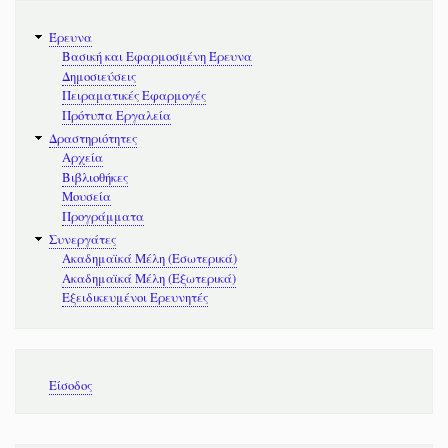
Κύριοι
Έρευνα
Σύνδεσμοι
Βασική και Εφαρμοσμένη Έρευνα
Δημοσιεύσεις
Πειραματικές Εφαρμογές
Πρότυπα Εργαλεία
Δραστηριότητες
Αρχεία
Βιβλιοθήκες
Μουσεία
Προγράμματα
Συνεργάτες
Ακαδημαϊκά Μέλη (Εσωτερικά)
Ακαδημαϊκά Μέλη (Εξωτερικά)
Εξειδικευμένοι Ερευνητές
Μενού
Είσοδος
λογαριασμού
χρήστη