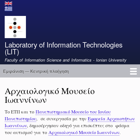
Παράκαμψη
προς
το
κυρίως
περιεχόμενο
Laboratory of Information Technologies
(LIT)
Faculty of Information Science and Informatics - Ionian University
Εμφάνιση — Κεντρική πλοήγηση
Κεντρική
πλοήγηση
Αρχική
Λεξικό της Επιστήμης της Πληροφορίας
Μηχανική Μάθηση στην Οφθαλμολογική Χειρουργική
Εργαλεία Ελληνικής Πατρολογίας του Migne
Αρχαιολογικό Μουσείο
Ιωαννίνων
Το ΕΤΠ και το
Πανεπιστημιακό Μουσείο του Ιονίου
Πανεπιστημίου
, σε συνεργασία με την
Εφορεία Αρχαιοτήτων
Ιωαννίνων
, δημιούργησαν οδηγό για επισκέπτες στο φάσμα
του αυτισμού για τo
Αρχαιολογικό Μουσείο Ιωαννίνων
.